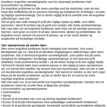
resultere i kognitive vanskeligheder som for eksempel problemer med
koncentration og indlæring.
De kognitive problemer er ofte mere usynlige end de motoriske, men de kan
have stor indflydelse på en persons hverdag og mulighed for at deltage i sociale
og faglige sammenhænge. Det er derfor vigtigt at få et overblik over de kognitive
udfordringer, man har.
Det vil give den rette indsigt til at få den rigtige hjælp og støtte, som stiller
personen i stand til at klare sig så godt som muligt i alle livets sammenhænge.
Når man taler om de kognitive funktioner, taler man om de mentale processer i
hjernen, som giver os evnen til at tale, ræsonnere, tænke og problemløse. De
kognitive evner varierer fra person til person, og vi har vores styrker og
svagheder på forskellige områder.
Vær opmærksom på mindre børn
Men vores kognitive funktioner bliver betragtet som normale, hvis vores
færdigheder gør os i stand til at håndtere dagligdagens udfordringer uden store
problemer. Har vi derimod kognitive vanskeligheder, som spiller ind på vores
mulighed for deltagelse i forskellige sammenhænge, er det relevant at få
afdækket, hvad problemerne består i, så det bliver muligt at få den rigtige hjælp.
I forhold til mindre børn med cerebral parese er det vigtigt at være opmærksom
på, om barnet blot udvikler sig senere end sine kammerater, eller om der er tale
om deciderede kognitive vanskeligheder. Når barnet er mindre, er der som regel
fokus på de fysiske problemer, og der er derfor fare for at overse de mere
usynlige kognitive problemer.
Når man taler om, at et menneske har kognitive vanskeligheder, handler det om
problemer inden for et eller flere af følgende områder:
• Koncentration og opmærksomhed
• Hukommelse
• Sprog
• Evnen til at orientere sig i rum og retning (spatiale funktioner)
• Evnen til at forstå informationer med rækkefølger (sekventielle funktioner)
• Evnen til at genkende genstande, bearbejde synsindtryk og bedømme afstande