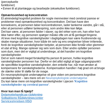
(perceptuelle
funktioner)
• Evnen til at planlægge og bearbejde (eksekutive funktioner).
Opmærksomhed og koncentration
Et almindeligt kognitivt problem for nogle mennesker med cerebral parese er
problemer med opmærksomhed og koncentration. Det kan have den
konsekvens, at personen taber koncentrationen, lader tankerne vandre, går i stå,
eller at personen udfører tankespring, som andre ikke kan følge.
Det kan være, at personen falder i staver, og det virker som om, han eller hun
ikke hører efter, og personen spørger måske ofte om at få gentaget tingene.
At leve med kognitive vanskeligheder i dagligdagen kan være frustrerende og
skabe mange situationer, hvor både én selv og ens omgivelser bliver irriterede,
fordi de kognitive vanskeligheder betyder, at personen ikke forstår eller glemmer
et utal af ting. Mange oplever sig selv som dum. Eller andre opfatter personen
som dum, men det er vigtigt at understrege, at det handler om kognitive
vanskeligheder.
Det er som nævnt meget forskelligt fra person til person, hvilke kognitive
vanskeligheder personen har. Derfor er det altid vigtigt at tage udgangspunkt i
de specifikke kognitive vanskeligheder, den enkelte har, når man ønsker at
kompensere for vanskelighederne. Kompensation handler i høj grad om at bruge
de stærke sider til støtte for de svage.
En neuropsykologisk undersøgelse vil give viden om personens kognitive
vanskeligheder – læs mere om en
Neuropsykologisk undersøgelse
Du kan læse mere om kognitive vanskeligheder i pjecen
’Kognitive
vanskeligheder og cerebral parese’
.
Hvor kan man få hjælp?
Delamottehandicap
rådgivning
Solbakkens Rådgivningscenter
Servicestyrelsen VISO