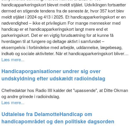
handicapparkeringskort blevet meldt stjålet. Udviklingen fortsætter
dermed en stigende tendens fra de seneste år, hvor 357 kort blev
meldt stjålet i 2024 og 413 i 2025. Et handicapparkeringskort er en
nødvendighed – ikke et privilegium For mange mennesker med
handicap er et handicapparkeringskort langt mere end et
parkeringskort. Det er en vigtig forudsætning for at kunne få
hverdagen til at fungere og deltage aktivt i samfundet –
eksempelvis i forbindelse med arbejde, uddannelse, lægebesøg,
indkøb og sociale aktiviteter. Når et handicapparkeringskort bliver…
Læs mere...
Handicaporganisationer undrer sig over
undskyldning efter udskældt radioindslag
Chefredaktør hos Radio IIII kalder det "upassende", at Ditte Okman
og andre grinede i radioindslag.
Læs mere...
Udtalelse fra DelamotteHandicap om
handicapområdet og den politiske dagsorden