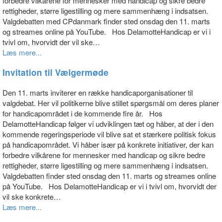
forbedre vilkårene for mennesker med handicap og sikre bedre
rettigheder, større ligestilling og mere sammenhæng i indsatsen.
Valgdebatten med CPdanmark finder sted onsdag den 11. marts
og streames online på YouTube. Hos DelamotteHandicap er vi i
tvivl om, hvorvidt der vil ske…
Læs mere...
Invitation til Vælgermøde
Den 11. marts inviterer en række handicaporganisationer til
valgdebat. Her vil politikerne blive stillet spørgsmål om deres planer
for handicapområdet i de kommende fire år. Hos
DelamotteHandicap følger vi udviklingen tæt og håber, at der i den
kommende regeringsperiode vil blive sat et stærkere politisk fokus
på handicapområdet. Vi håber især på konkrete initiativer, der kan
forbedre vilkårene for mennesker med handicap og sikre bedre
rettigheder, større ligestilling og mere sammenhæng i indsatsen.
Valgdebatten finder sted onsdag den 11. marts og streames online
på YouTube. Hos DelamotteHandicap er vi i tvivl om, hvorvidt der
vil ske konkrete…
Læs mere...