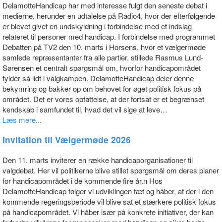
DelamotteHandicap har med interesse fulgt den seneste debat i
medierne, herunder en udtalelse på Radio4, hvor der efterfølgende
er blevet givet en undskyldning i forbindelse med et indslag
relateret til personer med handicap. I forbindelse med programmet
Debatten på TV2 den 10. marts i Horsens, hvor et vælgermøde
samlede repræsentanter fra alle partier, stillede Rasmus Lund-
Sørensen et centralt spørgsmål om, hvorfor handicapområdet
fylder så lidt i valgkampen. DelamotteHandicap deler denne
bekymring og bakker op om behovet for øget politisk fokus på
området. Det er vores opfattelse, at der fortsat er et begrænset
kendskab i samfundet til, hvad det vil sige at leve…
Læs mere...
Invitation til Vælgermøde 2026
Den 11. marts inviterer en række handicaporganisationer til
valgdebat. Her vil politikerne blive stillet spørgsmål om deres planer
for handicapområdet i de kommende fire år.n Hos
DelamotteHandicap følger vi udviklingen tæt og håber, at der i den
kommende regeringsperiode vil blive sat et stærkere politisk fokus
på handicapområdet. Vi håber især på konkrete initiativer, der kan