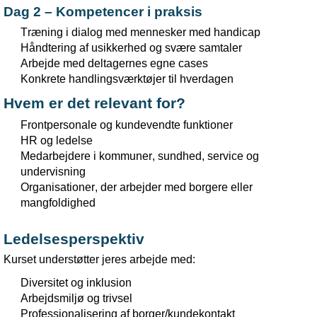
Dag 2 –
Kompetencer
i
praksis
Træning
i
dialog med
mennesker
med handicap
Håndtering
af
usikkerhed
og
svære
samtaler
Arbejde
med
deltagernes
egne
cases
Konkrete
handlingsværktøjer
til
hverdagen
Hvem
er det relevant for?
Frontpersonale
og
kundevendte
funktioner
HR
og
ledelse
Medarbejdere
i
kommuner
,
sundhed
, service
og
undervisning
Organisationer
, der
arbejder
med
borgere
eller
mangfoldighed
Ledelsesperspektiv
Kurset
understøtter
jeres
arbejde
med:
Diversitet
og
inklusion
Arbejdsmiljø
og
trivsel
Professionalisering
af
borger
/
kundekontakt