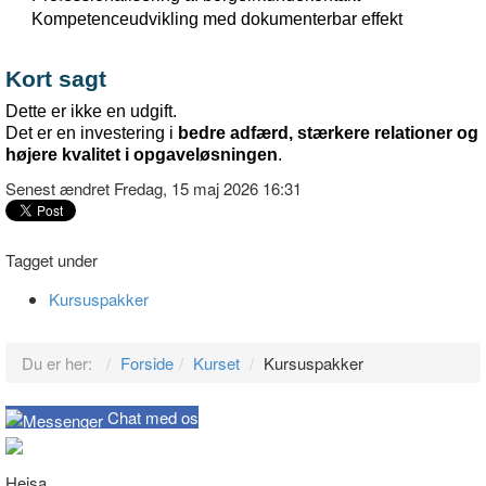
Kompetenceudvikling
med
dokumenterbar
effekt
Kort
sagt
Dette er
ikke
en
udgift
.
Det er
en
investering
i
bedre
adfærd
,
stærkere
relationer
og
højere
kvalitet
i
opgaveløsningen
.
Senest ændret Fredag, 15 maj 2026 16:31
Tagget under
Kursuspakker
Du er her:
Forside
Kurset
Kursuspakker
Chat med os
Hejsa,