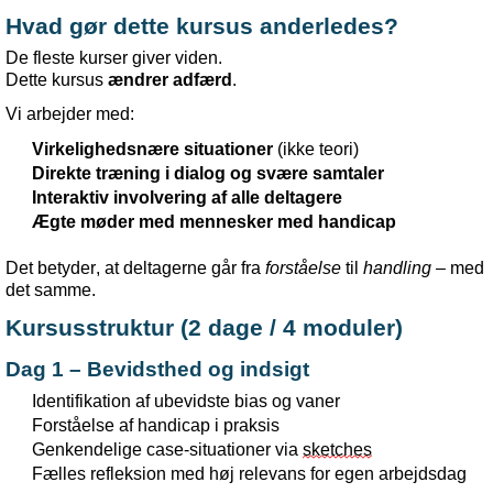
Hvad
gør
dette
kursus
anderledes
?
De
fleste
kurser
giver
viden
.
Dette
kursus
ændrer
adfærd
.
Vi
arbejder
med:
Virkelighedsnære
situationer
(
ikke
teori
)
Direkte
træning
i
dialog
og
svære
samtaler
Interaktiv
involvering
af
alle
deltagere
Ægte
møder
med
mennesker
med handicap
Det
betyder
, at
deltagerne
går
fra
forståelse
til
handling
– med
det
samme
.
Kursusstruktur
(2
dage
/ 4
moduler
)
Dag 1 –
Bevidsthed
og
indsigt
Identifikation
af
ubevidste
bias
og
vaner
Forståelse
af
handicap
i
praksis
Genkendelige
case-
situationer
via
sketches
Fælles
refleksion
med
høj
relevans
for
egen
arbejdsdag