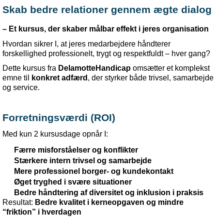
Skab
bedre
relationer
gennem
ægte
dialog
– Et
kursus
, der
skaber
målbar
effekt
i
jeres
organisation
Hvordan
sikrer
I, at
jeres
medarbejdere
håndterer
forskellighed
professionelt
,
trygt
og
respektfuldt
–
hver
gang?
Dette kursus fra
DelamotteHandicap
omsætter et komplekst
emne til
konkret adfærd
, der styrker både trivsel, samarbejde
og service.
Forretningsværdi
(ROI)
Med
kun
2
kursusdage
opnår
I:
Færre
misforståelser
og
konflikter
Stærkere
intern
trivsel
og
samarbejde
Mere
professionel
borger
-
og
kundekontakt
Øget
tryghed
i
svære
situationer
Bedre
håndtering
af
diversitet
og
inklusion
i
praksis
Resultat
:
Bedre
kvalitet
i
kerneopgaven
og
mindre
“
friktion
”
i
hverdagen